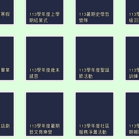
度寒假
113學年度上學
113暑期史懷哲
11
期結業式
營隊
級羽
度畢業
113學年度歲末
113學年度聖誕
11
感恩
節活動
訓練
度話劇
113學年度暑期
113學年度社區
11
藝文育樂營
服務淨灘活動
期親