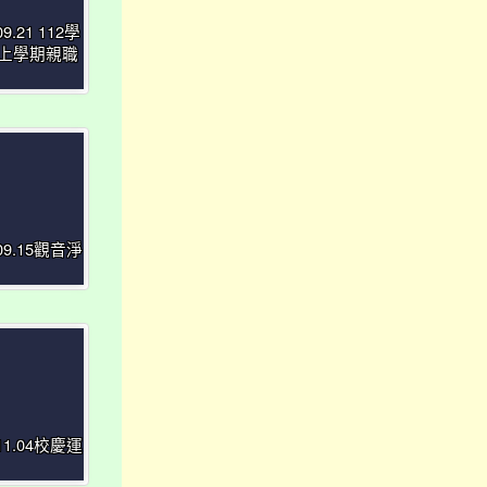
09.21 112學
上學期親職
.09.15觀音淨
.11.04校慶運