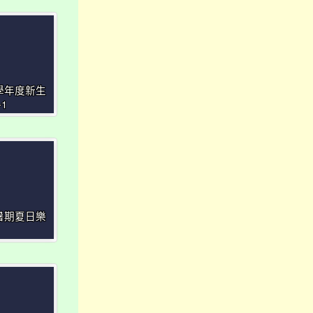
4學年度新生
1
4暑期夏日樂