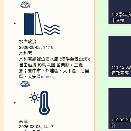
113學年
市交接
水庫放流
2026-08-08, 14:18
水利署
水利署訊鯉魚潭水庫:(洩洪至景山溪):
自由溢流,影響範圍:苗栗縣，三義
111.12.
鄉；臺中市，外埔區、大甲區、后里
特教宣導
區、大安區
more...
高溫
112.09.
2026-08-08, 14:17
練