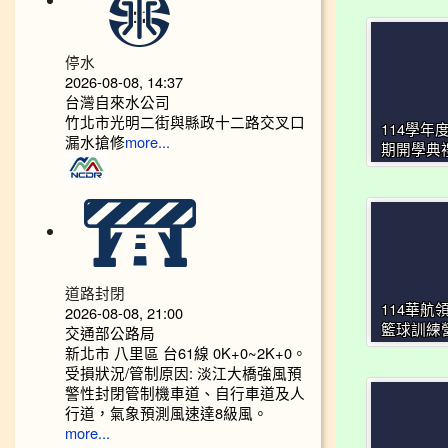
停水
2026-08-08, 14:37
台灣自來水公司
竹北市光明二街與縣政十二路交叉口
114學年
漏水搶修
more...
期開學典
道路封閉
2026-08-08, 21:00
114華航
交通部公路局
籃球訓練
新北市 八里區 台61線 0K+0~2K+0。
受損狀況/管制原因: 淡江大橋強風預
警性封閉管制機車道、自行車道及人
行道，氣象預測風速達8級風。
more...