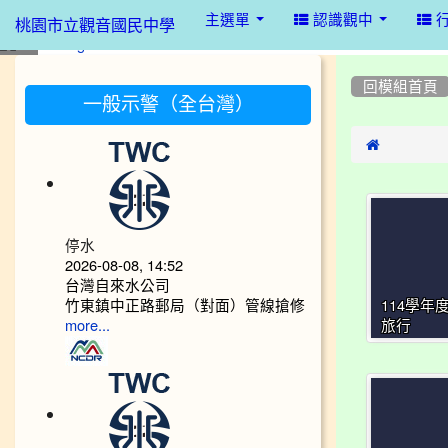
:::
主選單
認識觀中
桃園市立觀音國民中學
:::
:::
回模組首頁
一般示警（全台灣）

停水
2026-08-08, 14:52
台灣自來水公司
竹東鎮中正路郵局（對面）管線搶修
114學年
more...
旅行