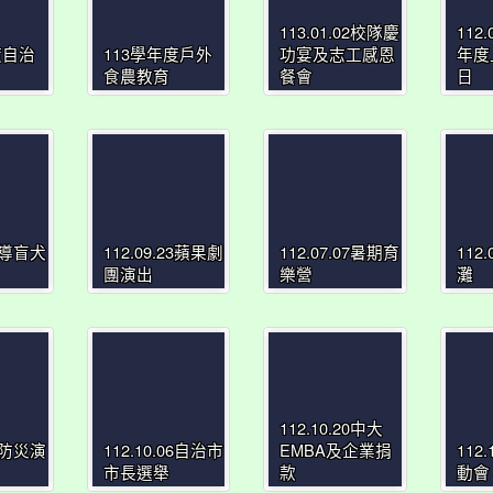
113.01.02校隊慶
112.
度自治
113學年度戶外
功宴及志工感恩
年度
食農教育
餐會
日
02導盲犬
112.09.23蘋果劇
112.07.07暑期育
112
團演出
樂營
灘
112.10.20中大
21防災演
112.10.06自治市
EMBA及企業捐
112
市長選舉
款
動會