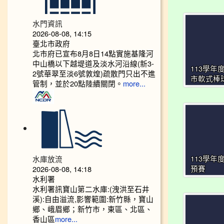
水門資訊
2026-08-08, 14:15
臺北市政府
北市府已宣布8月8日14點實施基隆河
中山橋以下越堤道及淡水河沿線(新3-
113學年
2號華翠至淡6號敦煌)疏散門只出不進
市軟式棒
管制，並於20點陸續關閉。
more...
水庫放流
113學年
2026-08-08, 14:18
預賽
水利署
水利署訊寶山第二水庫:(洩洪至石井
溪):自由溢流,影響範圍:新竹縣，寶山
鄉、峨眉鄉；新竹市，東區、北區、
香山區
more...