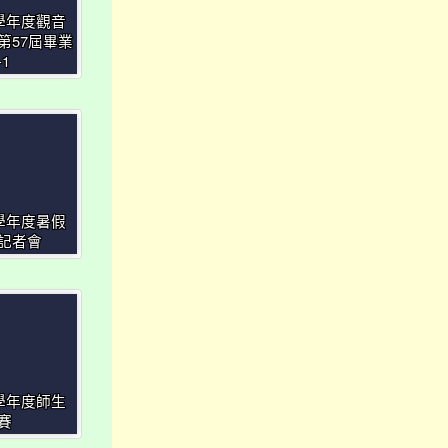
3學年度觀音
第57屆畢業
1
3學年度暑假
記者會
3學年度師生
賽