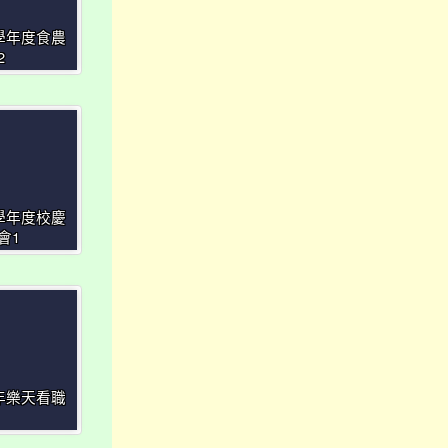
4學年度食農
2
4學年度校慶
會1
4年樂天看職