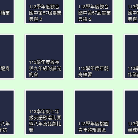
113學年度觀音
113學年度觀音
11
度結業
國中第57屆畢業
國中第57屆畢業
國中
典禮-3
典禮-2
典禮-
113學年度校長
度龍舟
與九年級的晨光
113學年度年龍
11
約會
舟練習
作業
113學年度七年
級英語歌唱比賽
度八年
暨八年及話劇比
113學年度桃園
11
參訪
賽
青年體驗園區
壘球